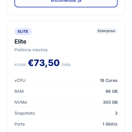
Encomendar já
Enterprise
ELITE
Elite
Potência máxima
€73,50
/mês
€73,50
vCPU
18 Cores
RAM
96 GB
NVMe
350 GB
Snapshots
3
Porta
1 Gbit/s