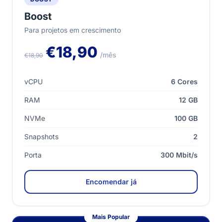
Boost
Para projetos em crescimento
€18,90
/mês
€18,90
vCPU
6 Cores
RAM
12 GB
NVMe
100 GB
Snapshots
2
Porta
300 Mbit/s
Encomendar já
Mais Popular