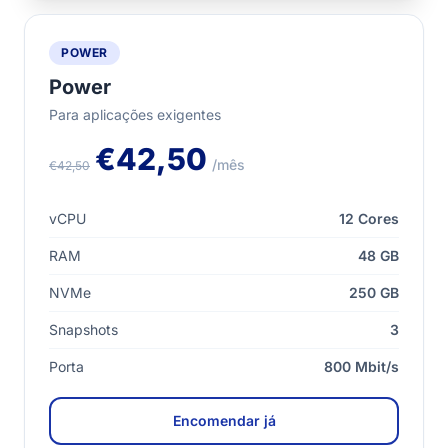
POWER
Power
Para aplicações exigentes
€42,50
/mês
€42,50
vCPU
12 Cores
RAM
48 GB
NVMe
250 GB
Snapshots
3
Porta
800 Mbit/s
Encomendar já