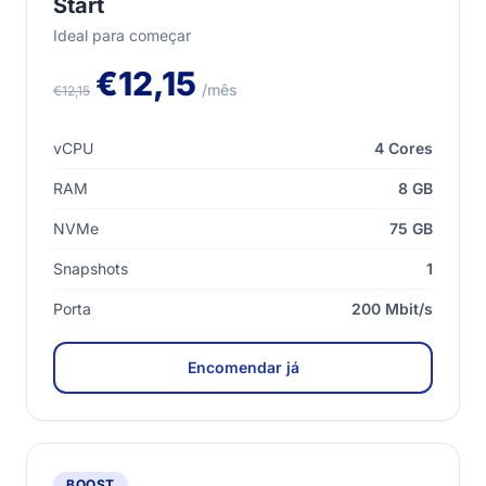
Start
Ideal para começar
€12,15
/mês
€12,15
vCPU
4 Cores
RAM
8 GB
NVMe
75 GB
Snapshots
1
Porta
200 Mbit/s
Encomendar já
BOOST