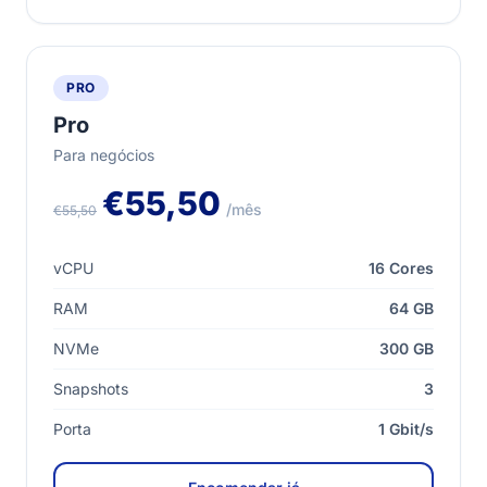
PRO
Pro
Para negócios
€55,50
/mês
€55,50
vCPU
16 Cores
RAM
64 GB
NVMe
300 GB
Snapshots
3
Porta
1 Gbit/s