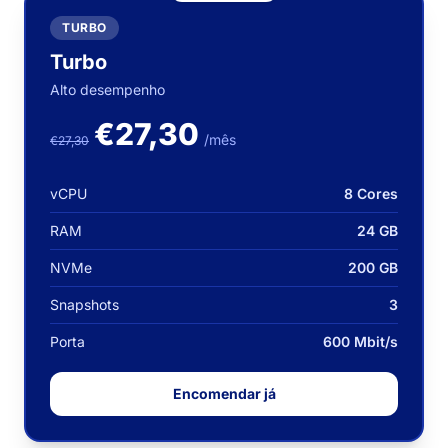
TURBO
Turbo
Alto desempenho
€27,30
/mês
€27,30
vCPU
8 Cores
RAM
24 GB
NVMe
200 GB
Snapshots
3
Porta
600 Mbit/s
Encomendar já