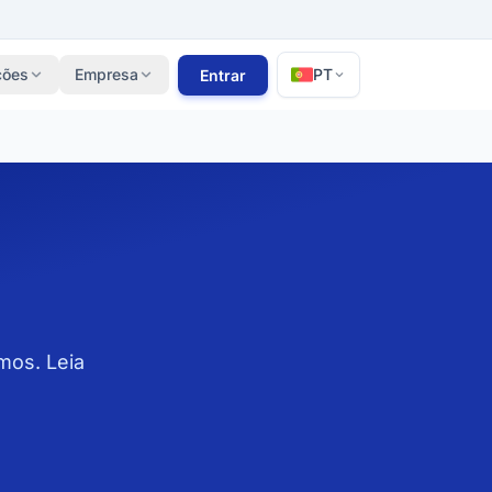
ções
Empresa
PT
Entrar
Sobre Nós
alculadora PME
A nossa história e equipa
ck
ara o seu site e previne
Torne-se Afiliado
op
lidades.
Ganhe 15% de comissões indicando
os nossos serviços
ização de Site e
tão de PME
or
Parceiros
zação de Site e Servidor
Juntos para criar valor e alcançar
gem Minimalista
grandes resultados.
mos. Leia
PN
 tua ligação e oculta o
Trabalhe Connosco
Junta-te à nossa equipa
 de Segurança
Portefólio
o seu site com backups