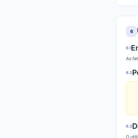
6
E
6.1
As fa
P
6.2
D
6.3
O uti