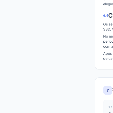
elegí
C
6.4
Os se
SSD, 
No mo
perío
com a
Após 
de ca
7
7.