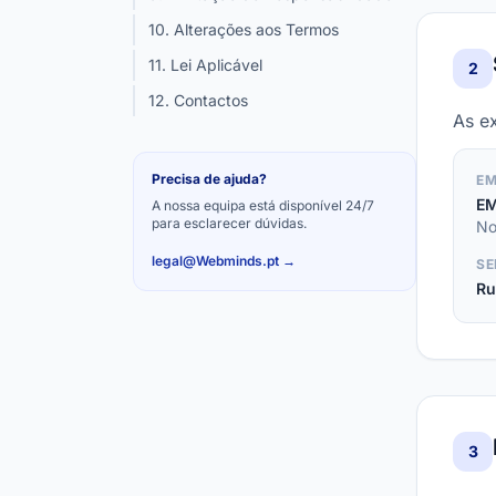
10. Alterações aos Termos
11. Lei Aplicável
2
12. Contactos
As e
Precisa de ajuda?
EM
EM
A nossa equipa está disponível 24/7
para esclarecer dúvidas.
No
legal@Webminds.pt →
SE
Ru
3