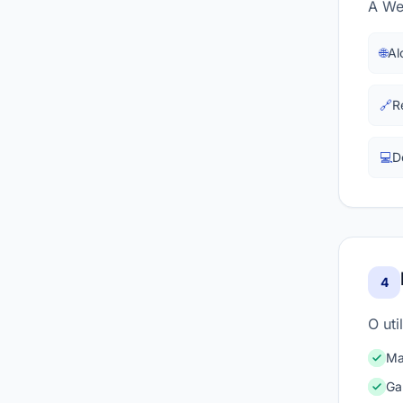
A We
🌐
Al
🔗
R
💻
D
4
O ut
Ma
Ga