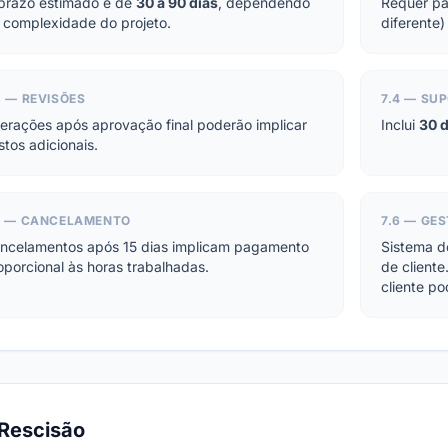
prazo estimado é de
30 a 90 dias
, dependendo
Requer pa
 complexidade do projeto.
diferente)
3 — REVISÕES
7.4 — SU
terações após aprovação final poderão implicar
Inclui
30 d
stos adicionais.
5 — CANCELAMENTO
7.6 — GE
ncelamentos após 15 dias implicam pagamento
Sistema d
oporcional às horas trabalhadas.
de cliente
cliente po
Rescisão