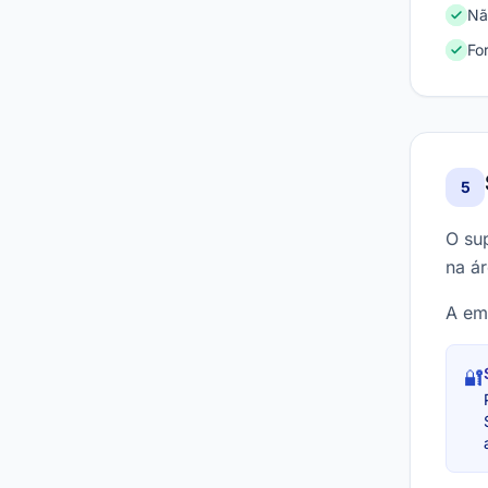
Nã
Fo
5
O sup
na ár
A emp
🔐