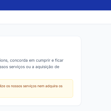
Os nossos projetos
Notícias
Novidades e atualizações da
Webminds
ions, concorda em cumprir e ficar
ssos serviços ou a aquisição de
lize os nossos serviços nem adquira os