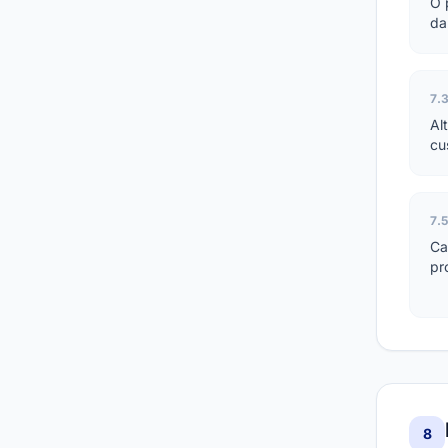
O 
da
7.
Al
cu
7.
Ca
pr
8