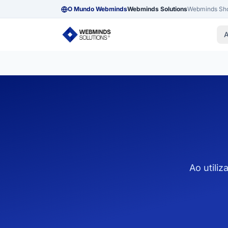
O Mundo Webminds
Webminds Solutions
Webminds Sh
A
ALOJAMENTO
Alojamento cPanel SSD
Alojamento Partilhado de Alta
Qualidade
Alojamento WordPress
Uma forma rápida, fiável e se
de potenciar o teu website
WordPress.
Ao utili
E-mail Empresarial
E-mail profissional e sem
preocupações.