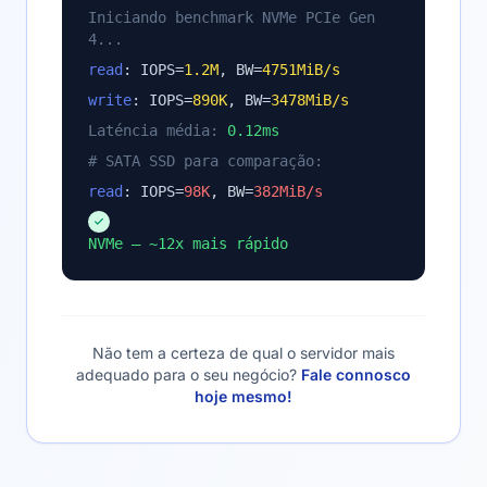
Iniciando benchmark NVMe PCIe Gen
4...
read
: IOPS=
1.2M
, BW=
4751MiB/s
write
: IOPS=
890K
, BW=
3478MiB/s
Laténcia média:
0.12ms
# SATA SSD para comparação:
read
: IOPS=
98K
, BW=
382MiB/s
NVMe — ~12x mais rápido
Não tem a certeza de qual o servidor mais
adequado para o seu negócio?
Fale connosco
hoje mesmo!