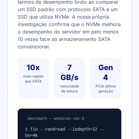
termos de desempenho bruto ao comparar
um SSD padrão com protocolo SATA e um
SSD que utiliza NVMe. A nossa própria
investigação confirma que o NVMe melhora
o desempenho do servidor em pelo menos
10 vezes face ao armazenamento SATA
convencional.
10x
7
Gen
GB/s
4
mais rápido
que SATA
velocidade
PCIe última
de leitura
geração
benchmark — webminds-vds-8
$
fio --randread --iodepth=32 --
bs=4k