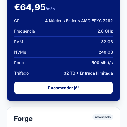
€64,95
/mês
CPU
4 Núcleos Físicos AMD EPYC 7282
Frequência
2.8 GHz
RAM
32 GB
NVMe
240 GB
Porta
500 Mbit/s
Tráfego
32 TB + Entrada Ilimitada
Encomendar já!
Forge
Avançado