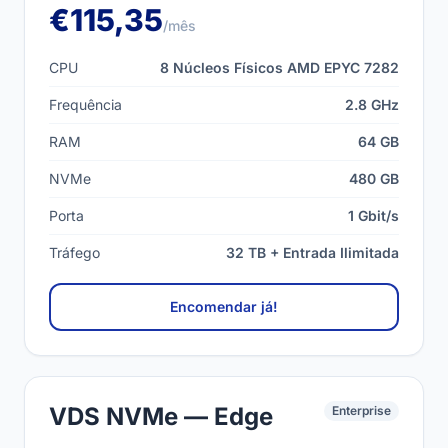
€115,35
/mês
CPU
8 Núcleos Físicos AMD EPYC 7282
Frequência
2.8 GHz
RAM
64 GB
NVMe
480 GB
Porta
1 Gbit/s
Tráfego
32 TB + Entrada Ilimitada
Encomendar já!
VDS NVMe — Edge
Enterprise